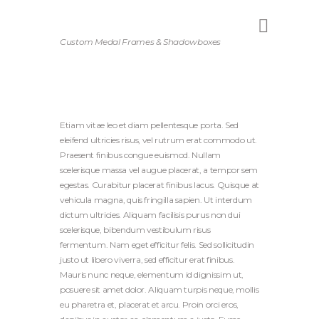
Custom Medal Frames & Shadowboxes
Etiam vitae leo et diam pellentesque porta. Sed
eleifend ultricies risus, vel rutrum erat commodo ut.
Praesent finibus congue euismod. Nullam
scelerisque massa vel augue placerat, a tempor sem
egestas. Curabitur placerat finibus lacus. Quisque at
vehicula magna, quis fringilla sapien. Ut interdum
dictum ultricies. Aliquam facilisis purus non dui
scelerisque, bibendum vestibulum risus
fermentum. Nam eget efficitur felis. Sed sollicitudin
justo ut libero viverra, sed efficitur erat finibus.
Mauris nunc neque, elementum id dignissim ut,
posuere sit amet dolor. Aliquam turpis neque, mollis
eu pharetra et, placerat et arcu. Proin orci eros,