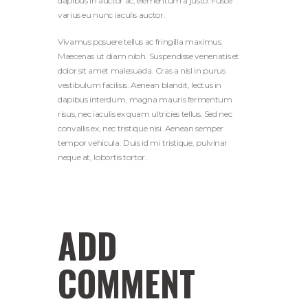
dapibus in auctor ac, elementum a justo. Fusce
varius eu nunc iaculis auctor.
Vivamus posuere tellus ac fringilla maximus.
Maecenas ut diam nibh. Suspendisse venenatis et
dolor sit amet malesuada. Cras a nisl in purus
vestibulum facilisis. Aenean blandit, lectus in
dapibus interdum, magna mauris fermentum
risus, nec iaculis ex quam ultricies tellus. Sed nec
convallis ex, nec tristique nisi. Aenean semper
tempor vehicula. Duis id mi tristique, pulvinar
neque at, lobortis tortor.
ADD
COMMENT